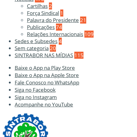
Cartilhas
2
Força Sindical
1
Palavra do Presidente
21
Publicações
74
Relações Internacionais
109
Sedes e Subsedes
4
Sem categoria
20
SINTRABOR NAS MÍDIAS
115
Baixe o App na Play Store
Baixe o App na Apple Store
Fale Conosco no WhatsApp
Siga no Facebook
Siga no Instagram
Acompanhe no YouTube