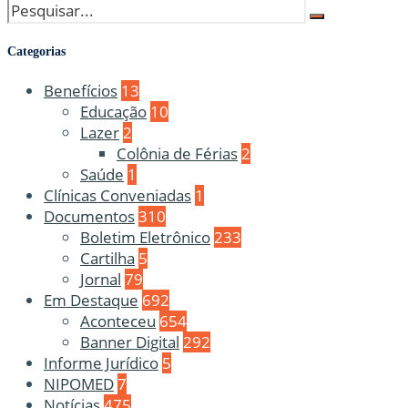
Categorias
Benefícios
13
Educação
10
Lazer
2
Colônia de Férias
2
Saúde
1
Clínicas Conveniadas
1
Documentos
310
Boletim Eletrônico
233
Cartilha
5
Jornal
79
Em Destaque
692
Aconteceu
654
Banner Digital
292
Informe Jurídico
5
NIPOMED
7
Notícias
475