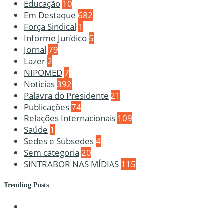
Educação
10
Em Destaque
682
Força Sindical
1
Informe Jurídico
5
Jornal
79
Lazer
2
NIPOMED
7
Notícias
392
Palavra do Presidente
21
Publicações
74
Relações Internacionais
109
Saúde
1
Sedes e Subsedes
4
Sem categoria
20
SINTRABOR NAS MÍDIAS
115
Trending Posts