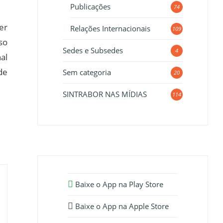
Publicações
74
er
Relações Internacionais
109
so
Sedes e Subsedes
4
al
de
Sem categoria
20
SINTRABOR NAS MÍDIAS
114
Baixe o App na Play Store
Baixe o App na Apple Store