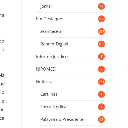
Jornal
79
ma
Em Destaque
692
Aconteceu
654
do
Banner Digital
292
 o
Informe Jurídico
5
NIPOMED
7
is
Notícias
475
as
io
Cartilhas
2
 e
Força Sindical
1
as
ca
Palavra do Presidente
21