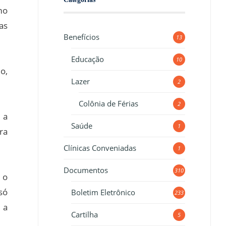
mo
as
Benefícios
13
Educação
10
o,
Lazer
2
Colônia de Férias
2
 a
Saúde
1
ra
Clínicas Conveniadas
1
Documentos
310
 o
só
Boletim Eletrônico
233
 a
Cartilha
5