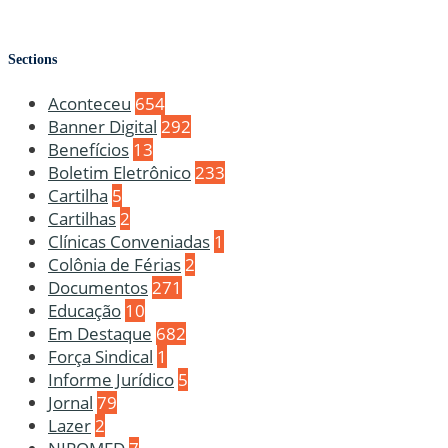
Sections
Aconteceu
654
Banner Digital
292
Benefícios
13
Boletim Eletrônico
233
Cartilha
5
Cartilhas
2
Clínicas Conveniadas
1
Colônia de Férias
2
Documentos
271
Educação
10
Em Destaque
682
Força Sindical
1
Informe Jurídico
5
Jornal
79
Lazer
2