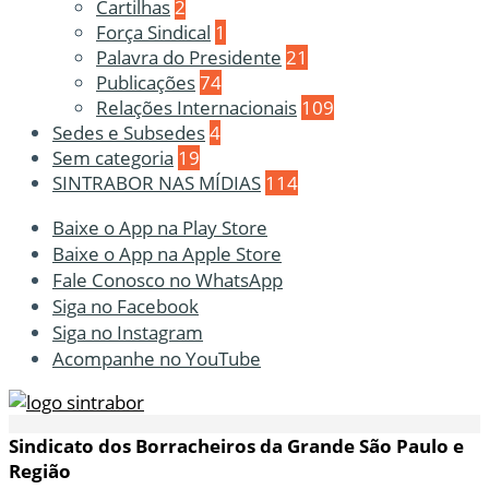
Cartilhas
2
Força Sindical
1
Palavra do Presidente
21
Publicações
74
Relações Internacionais
109
Sedes e Subsedes
4
Sem categoria
19
SINTRABOR NAS MÍDIAS
114
Baixe o App na Play Store
Baixe o App na Apple Store
Fale Conosco no WhatsApp
Siga no Facebook
Siga no Instagram
Acompanhe no YouTube
Sindicato dos Borracheiros da Grande São Paulo e
Região