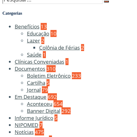
Categorias
Benefícios
13
Educação
10
Lazer
2
Colônia de Férias
2
Saúde
1
Clínicas Conveniadas
1
Documentos
310
Boletim Eletrônico
233
Cartilha
5
Jornal
79
Em Destaque
692
Aconteceu
654
Banner Digital
292
Informe Jurídico
5
NIPOMED
7
Notícias
475