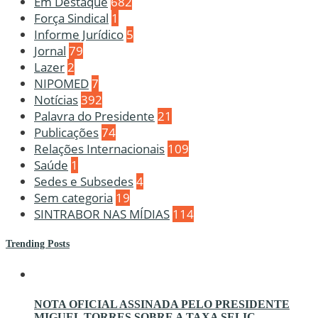
Em Destaque
682
Força Sindical
1
Informe Jurídico
5
Jornal
79
Lazer
2
NIPOMED
7
Notícias
392
Palavra do Presidente
21
Publicações
74
Relações Internacionais
109
Saúde
1
Sedes e Subsedes
4
Sem categoria
19
SINTRABOR NAS MÍDIAS
114
Trending Posts
NOTA OFICIAL ASSINADA PELO PRESIDENTE
MIGUEL TORRES SOBRE A TAXA SELIC