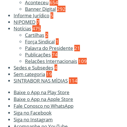
Aconteceu
654
Banner Digital
292
Informe Jurídico
5
NIPOMED
7
Notícias
475
Cartilhas
2
Força Sindical
1
Palavra do Presidente
21
Publicações
74
Relações Internacionais
109
Sedes e Subsedes
4
Sem categoria
19
SINTRABOR NAS MÍDIAS
114
Baixe o App na Play Store
Baixe o App na Apple Store
Fale Conosco no WhatsApp
Siga no Facebook
Siga no Instagram
Acompanhe no YouTube