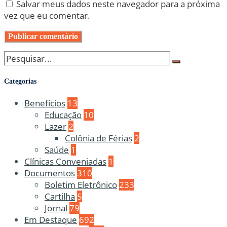
Salvar meus dados neste navegador para a próxima
vez que eu comentar.
Categorias
Benefícios
13
Educação
10
Lazer
2
Colônia de Férias
2
Saúde
1
Clínicas Conveniadas
1
Documentos
310
Boletim Eletrônico
233
Cartilha
5
Jornal
79
Em Destaque
692