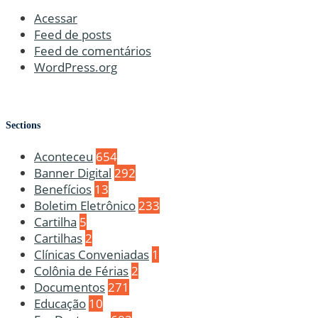
Acessar
Feed de posts
Feed de comentários
WordPress.org
Sections
Aconteceu
654
Banner Digital
292
Benefícios
13
Boletim Eletrônico
233
Cartilha
5
Cartilhas
2
Clínicas Conveniadas
1
Colônia de Férias
2
Documentos
271
Educação
10