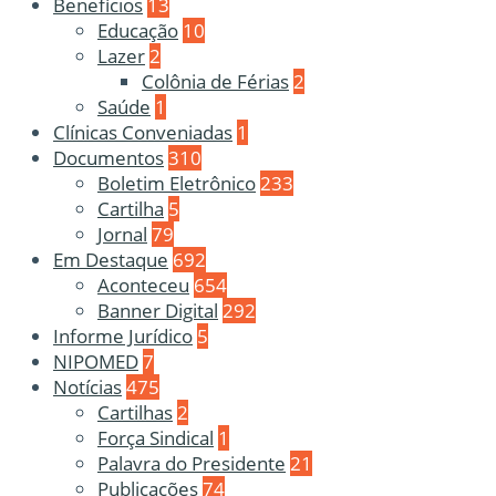
Benefícios
13
Educação
10
Lazer
2
Colônia de Férias
2
Saúde
1
Clínicas Conveniadas
1
Documentos
310
Boletim Eletrônico
233
Cartilha
5
Jornal
79
Em Destaque
692
Aconteceu
654
Banner Digital
292
Informe Jurídico
5
NIPOMED
7
Notícias
475
Cartilhas
2
Força Sindical
1
Palavra do Presidente
21
Publicações
74